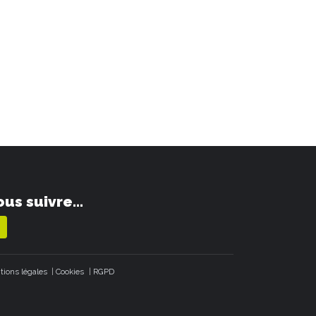
us suivre...
tions légales
Cookies
RGPD